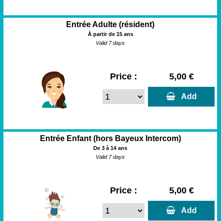
Entrée Adulte (résident)
À partir de 15 ans
Valid 7 days
Price :
5,00 €
  Add
Entrée Enfant (hors Bayeux Intercom)
De 3 à 14 ans
Valid 7 days
Price :
5,00 €
  Add