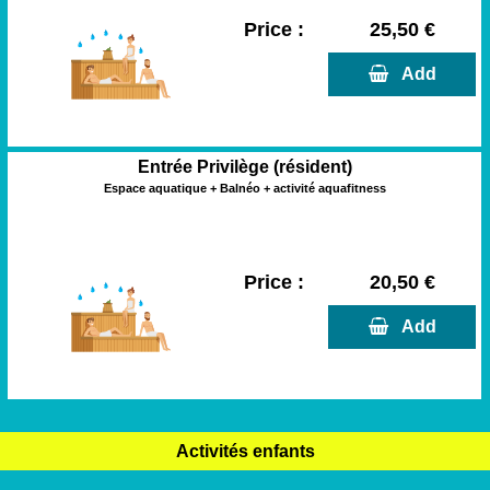
Price :
25,50 €
  Add
Entrée Privilège (résident)
Espace aquatique + Balnéo + activité aquafitness
Price :
20,50 €
  Add
Activités enfants