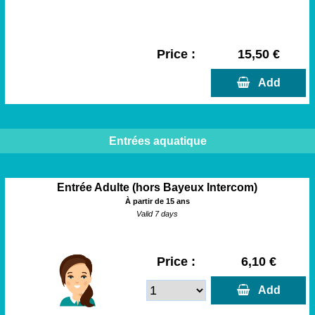
Price :
15,50 €
  Add
Entrées aquatique
Entrée Adulte (hors Bayeux Intercom)
À partir de 15 ans
Valid 7 days
Price :
6,10 €
  Add