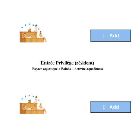
Price :
25,50 €
Add
Entrée Privilège (résident)
Espace aquatique + Balnéo + activité aquafitness
Price :
20,50 €
Add