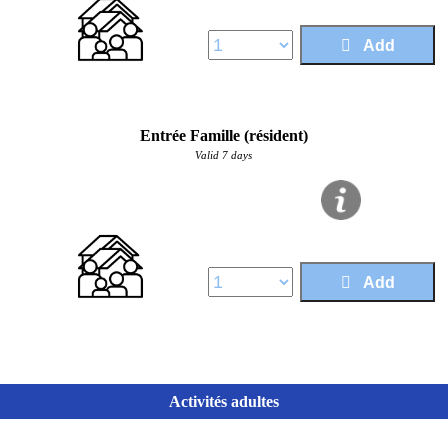
Price :
16,50 €
Add
Entrée Famille (résident)
Valid 7 days
Price :
13,10 €
Add
Activités adultes