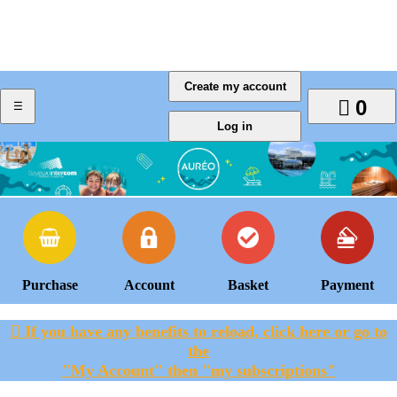
0
Purchase
Account
Basket
Payment
If you have any benefits to reload, click here or go to
the
"My Account" then "my subscriptions"