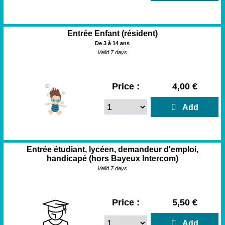
Entrée Enfant (résident)
De 3 à 14 ans
Valid 7 days
Price :
4,00 €
  Add
Entrée étudiant, lycéen, demandeur d'emploi,
handicapé (hors Bayeux Intercom)
Valid 7 days
Price :
5,50 €
  Add