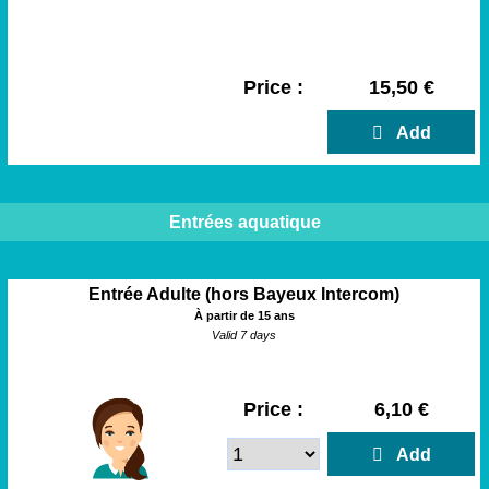
Price :
15,50 €
  Add
Entrées aquatique
Entrée Adulte (hors Bayeux Intercom)
À partir de 15 ans
Valid 7 days
Price :
6,10 €
  Add