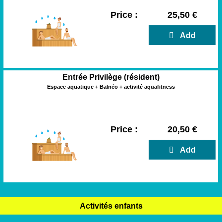
Price :
25,50 €
  Add
Entrée Privilège (résident)
Espace aquatique + Balnéo + activité aquafitness
Price :
20,50 €
  Add
Activités enfants