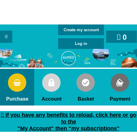
0
Purchase
Account
Basket
Payment
If you have any benefits to reload, click here or go
to the
"My Account" then "my subscriptions"