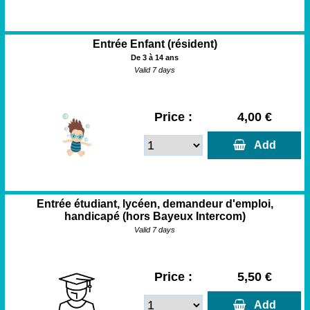
Entrée Enfant (résident)
De 3 à 14 ans
Valid 7 days
Price :
4,00 €
  Add
Entrée étudiant, lycéen, demandeur d'emploi,
handicapé (hors Bayeux Intercom)
Valid 7 days
Price :
5,50 €
  Add