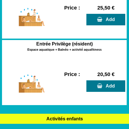
Price :
25,50 €
  Add
Entrée Privilège (résident)
Espace aquatique + Balnéo + activité aquafitness
Price :
20,50 €
  Add
Activités enfants