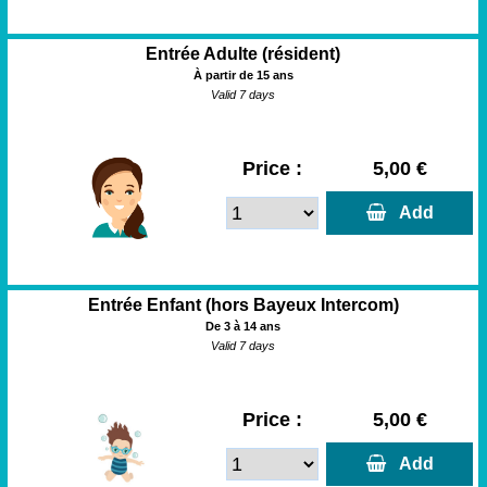
Entrée Adulte (résident)
À partir de 15 ans
Valid 7 days
Price :
5,00 €
  Add
Entrée Enfant (hors Bayeux Intercom)
De 3 à 14 ans
Valid 7 days
Price :
5,00 €
  Add