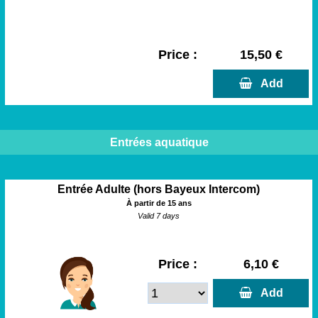
Price :
15,50 €
  Add
Entrées aquatique
Entrée Adulte (hors Bayeux Intercom)
À partir de 15 ans
Valid 7 days
Price :
6,10 €
  Add