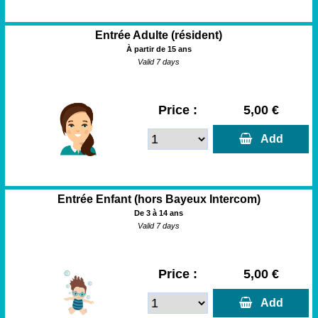
Entrée Adulte (résident)
À partir de 15 ans
Valid 7 days
Price :
5,00 €
  Add
Entrée Enfant (hors Bayeux Intercom)
De 3 à 14 ans
Valid 7 days
Price :
5,00 €
  Add