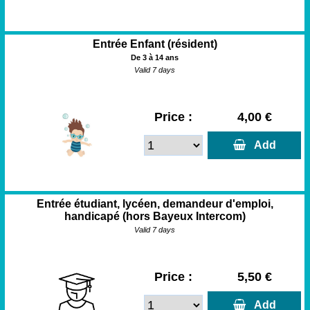
Entrée Enfant (résident)
De 3 à 14 ans
Valid 7 days
Price :
4,00 €
  Add
Entrée étudiant, lycéen, demandeur d'emploi,
handicapé (hors Bayeux Intercom)
Valid 7 days
Price :
5,50 €
  Add