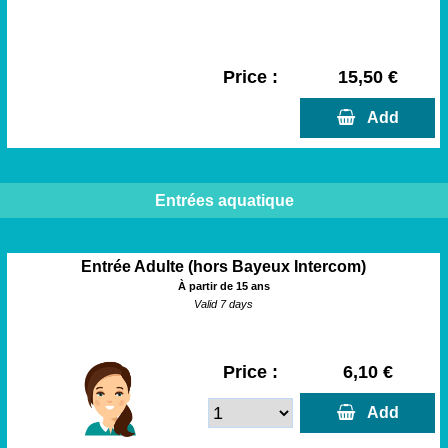
Price :
15,50 €
  Add
Entrées aquatique
Entrée Adulte (hors Bayeux Intercom)
À partir de 15 ans
Valid 7 days
Price :
6,10 €
  Add