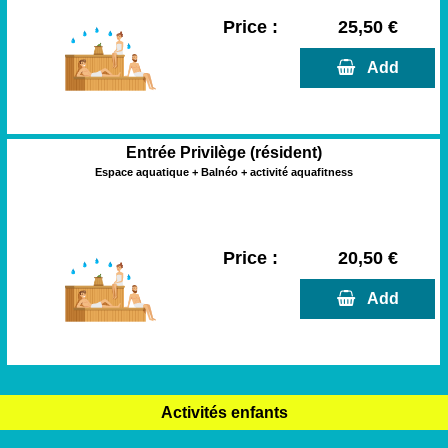
Price :
25,50 €
  Add
Entrée Privilège (résident)
Espace aquatique + Balnéo + activité aquafitness
Price :
20,50 €
  Add
Activités enfants