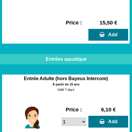
Price :
15,50 €
  Add
Entrées aquatique
Entrée Adulte (hors Bayeux Intercom)
À partir de 15 ans
Valid 7 days
Price :
6,10 €
  Add