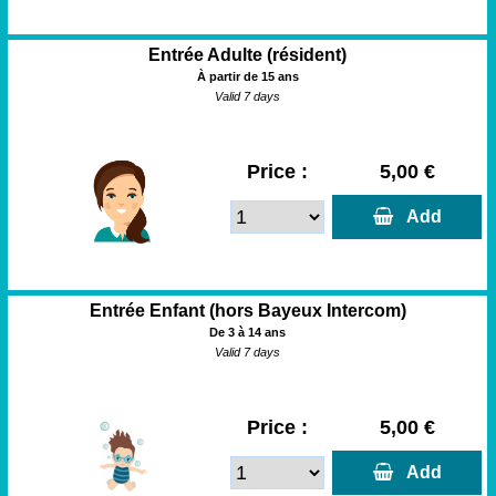
Entrée Adulte (résident)
À partir de 15 ans
Valid 7 days
Price :
5,00 €
  Add
Entrée Enfant (hors Bayeux Intercom)
De 3 à 14 ans
Valid 7 days
Price :
5,00 €
  Add