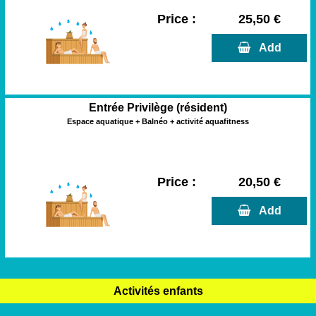
Price :
25,50 €
  Add
Entrée Privilège (résident)
Espace aquatique + Balnéo + activité aquafitness
Price :
20,50 €
  Add
Activités enfants