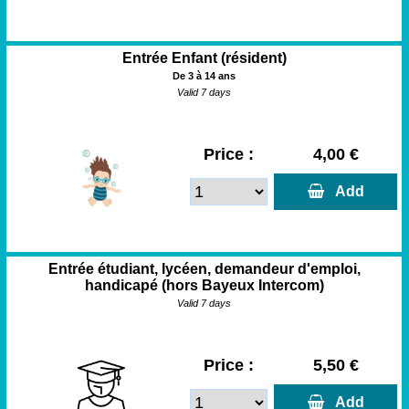
Entrée Enfant (résident)
De 3 à 14 ans
Valid 7 days
Price :
4,00 €
  Add
Entrée étudiant, lycéen, demandeur d'emploi,
handicapé (hors Bayeux Intercom)
Valid 7 days
Price :
5,50 €
  Add