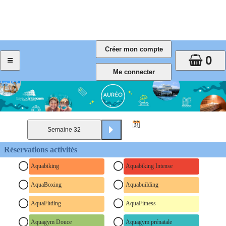
0
Réservations activités
Aquabiking
Aquabiking Intense
AquaBoxing
Aquabuilding
AquaFitding
AquaFitness
Aquagym Douce
Aquagym prénatale